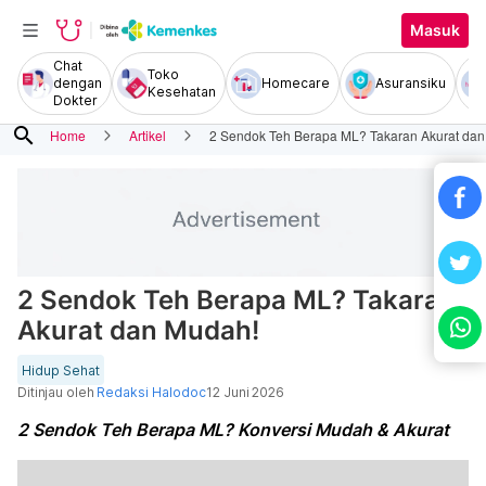
Masuk
Chat
Toko
dengan
Homecare
Asuransiku
Kesehatan
Dokter
search
Home
Artikel
2 Sendok Teh Berapa ML? Takaran Akurat da
2 Sendok Teh Berapa ML? Takaran
Akurat dan Mudah!
Hidup Sehat
Ditinjau oleh
Redaksi Halodoc
12 Juni 2026
2 Sendok Teh Berapa ML? Konversi Mudah & Akurat