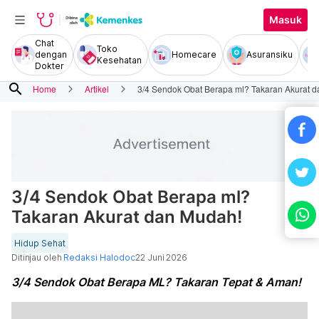
Masuk
Chat
Toko
dengan
Homecare
Asuransiku
Kesehatan
Dokter
search
Home
Artikel
3/4 Sendok Obat Berapa ml? Takaran Akurat 
3/4 Sendok Obat Berapa ml?
Takaran Akurat dan Mudah!
Hidup Sehat
Ditinjau oleh
Redaksi Halodoc
22 Juni 2026
3/4 Sendok Obat Berapa ML? Takaran Tepat & Aman!