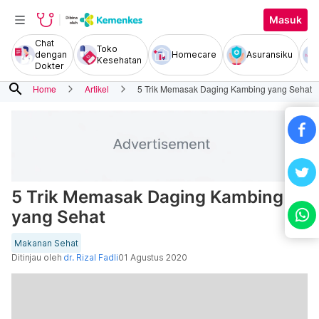
Masuk
Chat
Toko
dengan
Homecare
Asuransiku
Kesehatan
Dokter
search
Home
Artikel
5 Trik Memasak Daging Kambing yang Sehat
5 Trik Memasak Daging Kambing
yang Sehat
Makanan Sehat
Ditinjau oleh
dr. Rizal Fadli
01 Agustus 2020