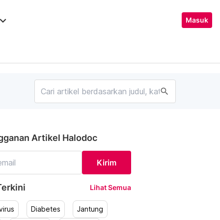
ard_arrow_down
Masuk
search
gganan Artikel Halodoc
Kirim
erkini
Lihat Semua
irus
Diabetes
Jantung