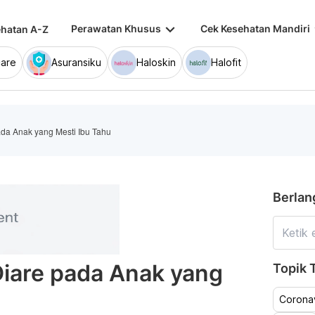
keyboard_arrow_down
keybo
Perawatan Khusus
Cek Kesehatan Mandiri
hatan A-Z
are
Asuransiku
Haloskin
Halofit
ada Anak yang Mesti Ibu Tahu
Berlan
Diare pada Anak yang
Topik T
Coronav