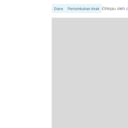
Ditinjau oleh
d
Diare
Pertumbuhan Anak