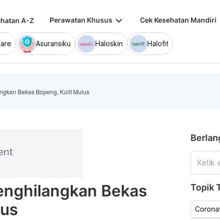
keyboard_arrow_down
keybo
Perawatan Khusus
Cek Kesehatan Mandiri
hatan A-Z
are
Asuransiku
Haloskin
Halofit
gkan Bekas Bopeng, Kulit Mulus
Berlan
nghilangkan Bekas
Topik T
lus
Coronav