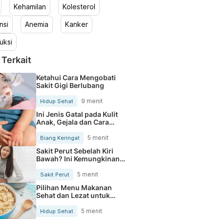
Kehamilan
Kolesterol
nsi
Anemia
Kanker
uksi
 Terkait
Ketahui Cara Mengobati
Sakit Gigi Berlubang
9 menit
Hidup Sehat
Ini Jenis Gatal pada Kulit
Anak, Gejala dan Cara
Mengobatinya
5 menit
Biang Keringat
Sakit Perut Sebelah Kiri
Bawah? Ini Kemungkinan
Penyebabnya
5 menit
Sakit Perut
Pilihan Menu Makanan
Sehat dan Lezat untuk
Mengurangi Kolesterol
5 menit
Hidup Sehat