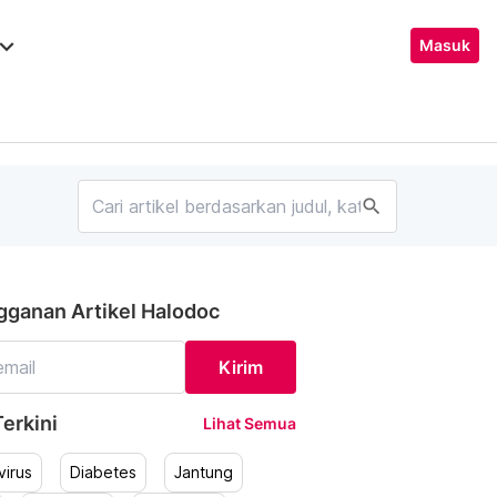
ard_arrow_down
Masuk
search
gganan Artikel Halodoc
Kirim
erkini
Lihat Semua
irus
Diabetes
Jantung