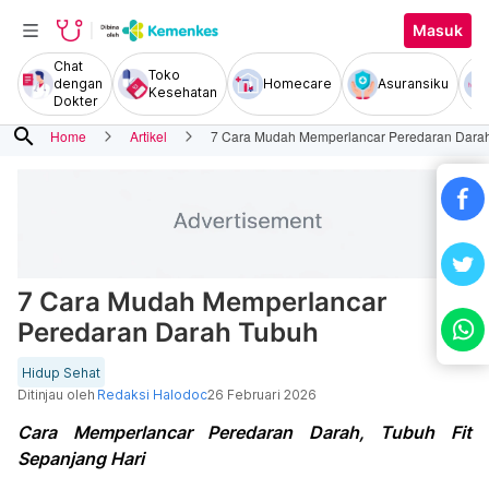
Masuk
Chat
Toko
dengan
Homecare
Asuransiku
Kesehatan
Dokter
search
Home
Artikel
7 Cara Mudah Memperlancar Peredaran Dara
7 Cara Mudah Memperlancar
Peredaran Darah Tubuh
Hidup Sehat
Ditinjau oleh
Redaksi Halodoc
26 Februari 2026
Cara Memperlancar Peredaran Darah, Tubuh Fit
Sepanjang Hari