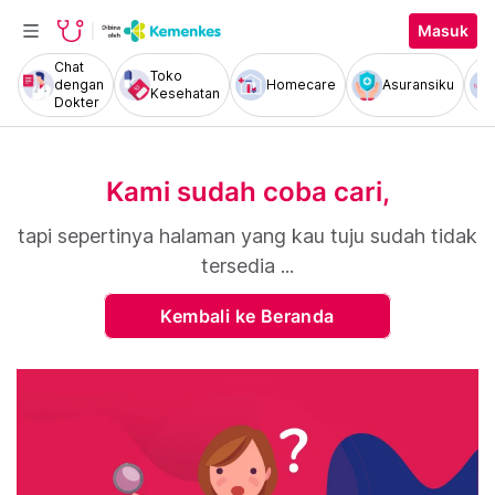
Masuk
Chat
Toko
dengan
Homecare
Asuransiku
Kesehatan
Dokter
Kami sudah coba cari,
tapi sepertinya halaman yang kau tuju sudah tidak
tersedia ...
Kembali ke Beranda