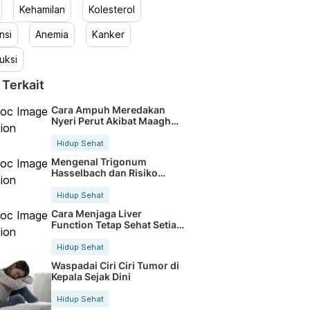
Kehamilan
Kolesterol
nsi
Anemia
Kanker
uksi
 Terkait
Cara Ampuh Meredakan
Nyeri Perut Akibat Maagh
Kambuh
Hidup Sehat
Mengenal Trigonum
Hasselbach dan Risiko
Hernia Inguinalis
Hidup Sehat
Cara Menjaga Liver
Function Tetap Sehat Setiap
Hari
Hidup Sehat
Waspadai Ciri Ciri Tumor di
Kepala Sejak Dini
Hidup Sehat