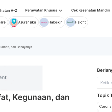
keyboard_arrow_down
keybo
Perawatan Khusus
Cek Kesehatan Mandiri
hatan A-Z
are
Asuransiku
Haloskin
Halofit
egunaan, dan Bahayanya
Berlan
fat, Kegunaan, dan
Topik T
Coronav