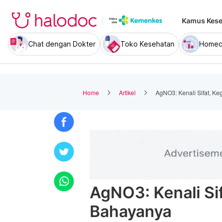
Kamus Kese
Chat dengan Dokter
Toko Kesehatan
Homec
Home
Artikel
AgNO3: Kenali Sifat, K
AgNO3: Kenali Si
Bahayanya