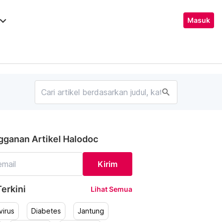
ard_arrow_down
Masuk
search
gganan Artikel Halodoc
Kirim
erkini
Lihat Semua
irus
Diabetes
Jantung