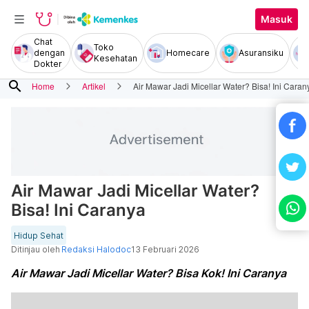
Masuk
Chat
Toko
dengan
Homecare
Asuransiku
Kesehatan
Dokter
search
Home
Artikel
Air Mawar Jadi Micellar Water? Bisa! Ini Caran
Air Mawar Jadi Micellar Water?
Bisa! Ini Caranya
Hidup Sehat
Ditinjau oleh
Redaksi Halodoc
13 Februari 2026
Air Mawar Jadi Micellar Water? Bisa Kok! Ini Caranya