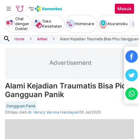
Masuk
Chat
Toko
dengan
Homecare
Asuransiku
Kesehatan
Dokter
search
Home
Artikel
Alami Kejadian Traumatis Bisa Picu Gangguan
Alami Kejadian Traumatis Bisa Picu
Gangguan Panik
Gangguan Panik
Ditinjau oleh
dr. Verury Verona Handayani
16 Juli 2020