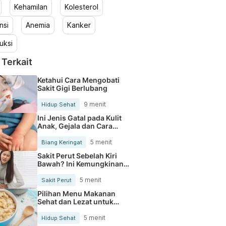
Kehamilan
Kolesterol
nsi
Anemia
Kanker
uksi
 Terkait
Ketahui Cara Mengobati
Sakit Gigi Berlubang
9 menit
Hidup Sehat
Ini Jenis Gatal pada Kulit
Anak, Gejala dan Cara
Mengobatinya
5 menit
Biang Keringat
Sakit Perut Sebelah Kiri
Bawah? Ini Kemungkinan
Penyebabnya
5 menit
Sakit Perut
Pilihan Menu Makanan
Sehat dan Lezat untuk
Mengurangi Kolesterol
5 menit
Hidup Sehat