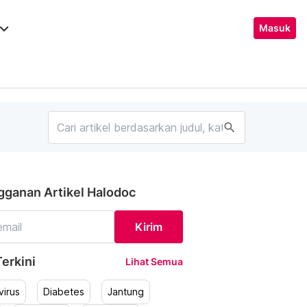
ard_arrow_down
Masuk
search
gganan Artikel Halodoc
Kirim
erkini
Lihat Semua
irus
Diabetes
Jantung