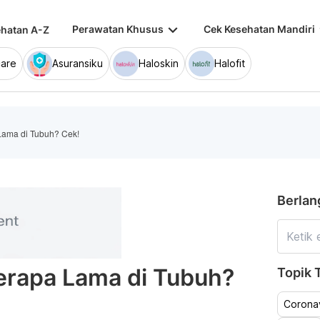
keyboard_arrow_down
keybo
Perawatan Khusus
Cek Kesehatan Mandiri
hatan A-Z
are
Asuransiku
Haloskin
Halofit
 Lama di Tubuh? Cek!
Berlan
Berapa Lama di Tubuh?
Topik T
Coronav