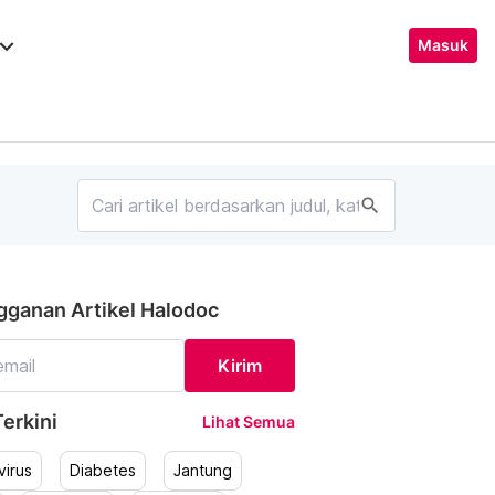
ard_arrow_down
Masuk
search
gganan Artikel Halodoc
Kirim
erkini
Lihat Semua
irus
Diabetes
Jantung