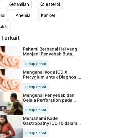
Kehamilan
Kolesterol
nsi
Anemia
Kanker
uksi
 Terkait
Pahami Berbagai Hal yang
Menjadi Penyebab Buta
Warna
Hidup Sehat
Mengenal Kode ICD X
Pterygium untuk Diagnosis
Mata
Hidup Sehat
Mengenal Penyebab dan
Gejala Perforation pada
Tubuh
Hidup Sehat
Memahami Kode
Gastropathy ICD 10 dalam
Rekam Medis Pasien
Hidup Sehat