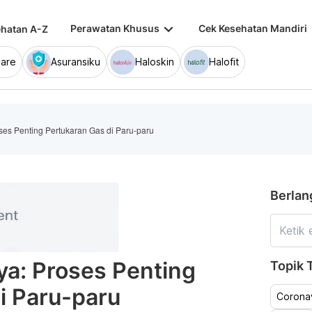
keyboard_arrow_down
keybo
Perawatan Khusus
Cek Kesehatan Mandiri
hatan A-Z
are
Asuransiku
Haloskin
Halofit
ses Penting Pertukaran Gas di Paru-paru
Berlan
ya: Proses Penting
Topik T
i Paru-paru
Coronav