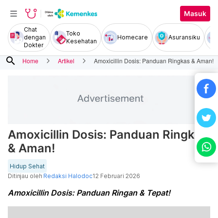
Masuk
Chat
Toko
dengan
Homecare
Asuransiku
Kesehatan
Dokter
search
Home
Artikel
Amoxicillin Dosis: Panduan Ringkas & Aman!
Amoxicillin Dosis: Panduan Ringkas
& Aman!
Hidup Sehat
Ditinjau oleh
Redaksi Halodoc
12 Februari 2026
Amoxicillin Dosis: Panduan Ringan & Tepat!