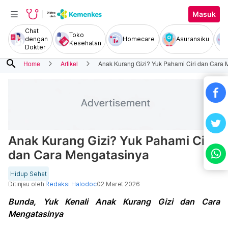
Masuk
Chat
Toko
dengan
Homecare
Asuransiku
Kesehatan
Dokter
search
Home
Artikel
Anak Kurang Gizi? Yuk Pahami Ciri dan Cara 
Anak Kurang Gizi? Yuk Pahami Ciri
dan Cara Mengatasinya
Hidup Sehat
Ditinjau oleh
Redaksi Halodoc
02 Maret 2026
Bunda, Yuk Kenali Anak Kurang Gizi dan Cara
Mengatasinya