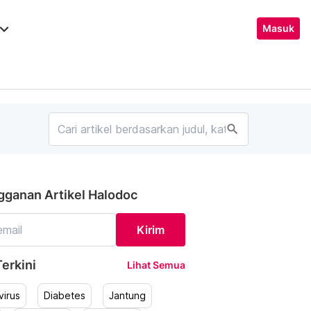
ard_arrow_down
Masuk
search
gganan Artikel Halodoc
Kirim
erkini
Lihat Semua
irus
Diabetes
Jantung