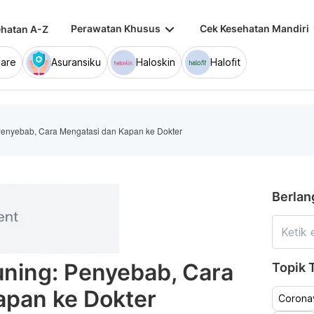
keyboard_arrow_down
keybo
Perawatan Khusus
Cek Kesehatan Mandiri
hatan A-Z
are
Asuransiku
Haloskin
Halofit
Penyebab, Cara Mengatasi dan Kapan ke Dokter
Berlan
ning: Penyebab, Cara
Topik T
apan ke Dokter
Coronav