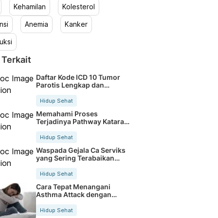
Kehamilan
Kolesterol
nsi
Anemia
Kanker
uksi
 Terkait
Daftar Kode ICD 10 Tumor
Parotis Lengkap dan
Terbaru
Hidup Sehat
Memahami Proses
Terjadinya Pathway Katarak
Secara Jelas
Hidup Sehat
Waspada Gejala Ca Serviks
yang Sering Terabaikan
Sejak Dini
Hidup Sehat
Cara Tepat Menangani
Asthma Attack dengan
Cepat dan Aman
Hidup Sehat