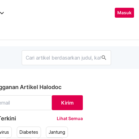
ard_arrow_down
Masuk
search
gganan Artikel Halodoc
Kirim
erkini
Lihat Semua
irus
Diabetes
Jantung