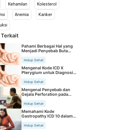
Kehamilan
Kolesterol
nsi
Anemia
Kanker
uksi
 Terkait
Pahami Berbagai Hal yang
Menjadi Penyebab Buta
Warna
Hidup Sehat
Mengenal Kode ICD X
Pterygium untuk Diagnosis
Mata
Hidup Sehat
Mengenal Penyebab dan
Gejala Perforation pada
Tubuh
Hidup Sehat
Memahami Kode
Gastropathy ICD 10 dalam
Rekam Medis Pasien
Hidup Sehat