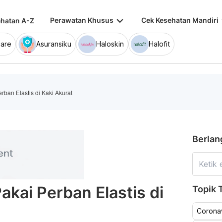
keyboard_arrow_down
keybo
Perawatan Khusus
Cek Kesehatan Mandiri
hatan A-Z
are
Asuransiku
Haloskin
Halofit
erban Elastis di Kaki Akurat
Berlan
Pakai Perban Elastis di
Topik T
Coronav