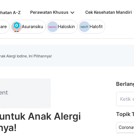
keyboard_arrow_down
keybo
Perawatan Khusus
Cek Kesehatan Mandiri
hatan A-Z
are
Asuransiku
Haloskin
Halofit
ak Alergi Iodine, Ini Pilihannya!
Berlan
untuk Anak Alergi
Topik T
nya!
Coronav