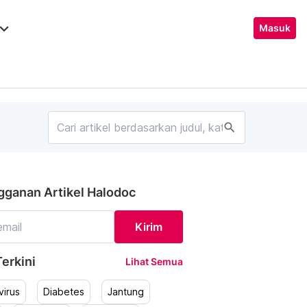
ard_arrow_down
Masuk
search
gganan Artikel Halodoc
Kirim
erkini
Lihat Semua
irus
Diabetes
Jantung