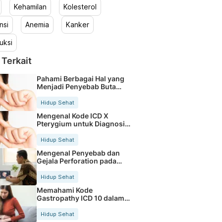
Kehamilan
Kolesterol
nsi
Anemia
Kanker
uksi
 Terkait
Pahami Berbagai Hal yang
Menjadi Penyebab Buta
Warna
Hidup Sehat
Mengenal Kode ICD X
Pterygium untuk Diagnosis
Mata
Hidup Sehat
Mengenal Penyebab dan
Gejala Perforation pada
Tubuh
Hidup Sehat
Memahami Kode
Gastropathy ICD 10 dalam
Rekam Medis Pasien
Hidup Sehat