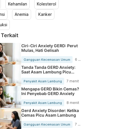
Kehamilan
Kolesterol
nsi
Anemia
Kanker
uksi
 Terkait
Ciri-Ciri Anxiety GERD: Perut
Mulas, Hati Gelisah
6 menit
Gangguan Kecemasan Umum
Tanda Tanda GERD Anxiety:
Saat Asam Lambung Picu
Kecemasan
7 menit
Penyakit Asam Lambung
Mengapa GERD Bikin Cemas?
Ini Penyebab GERD Anxiety
8 menit
Penyakit Asam Lambung
Gerd Anxiety Disorder: Ketika
Cemas Picu Asam Lambung
7 menit
Gangguan Kecemasan Umum