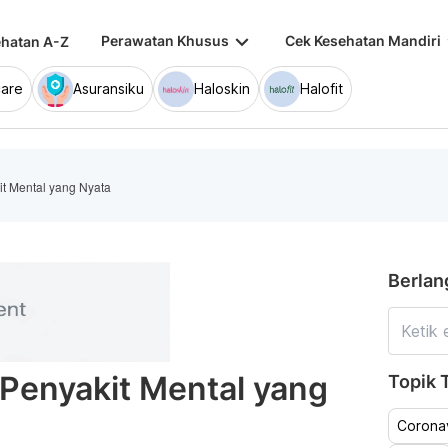
keyboard_arrow_down
keybo
Perawatan Khusus
Cek Kesehatan Mandiri
hatan A-Z
are
Asuransiku
Haloskin
Halofit
it Mental yang Nyata
Berlan
 Penyakit Mental yang
Topik T
Coronav