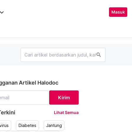
ard_arrow_down
Masuk
search
gganan Artikel Halodoc
Kirim
erkini
Lihat Semua
irus
Diabetes
Jantung