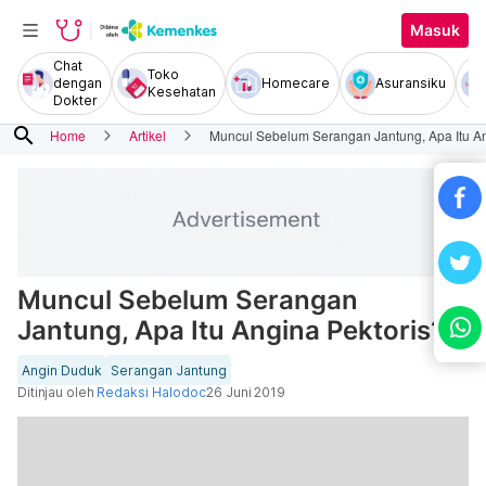
Masuk
Chat
Toko
dengan
Homecare
Asuransiku
Kesehatan
Dokter
search
Home
Artikel
Muncul Sebelum Serangan Jantung, Apa Itu An
Muncul Sebelum Serangan
Jantung, Apa Itu Angina Pektoris?
Angin Duduk
Serangan Jantung
Ditinjau oleh
Redaksi Halodoc
26 Juni 2019