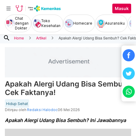
Masuk
Chat
Toko
dengan
Homecare
Asuransiku
Kesehatan
Dokter
search
Home
Artikel
Apakah Alergi Udang Bisa Sembuh? Cek Fakt
Apakah Alergi Udang Bisa Sembuh?
Cek Faktanya!
Hidup Sehat
Ditinjau oleh
Redaksi Halodoc
06 Mei 2026
Apakah Alergi Udang Bisa Sembuh? Ini Jawabannya