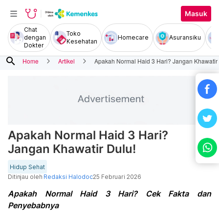
Masuk
Chat
Toko
dengan
Homecare
Asuransiku
Kesehatan
Dokter
search
Home
Artikel
Apakah Normal Haid 3 Hari? Jangan Khawatir 
Apakah Normal Haid 3 Hari?
Jangan Khawatir Dulu!
Hidup Sehat
Ditinjau oleh
Redaksi Halodoc
25 Februari 2026
Apakah Normal Haid 3 Hari? Cek Fakta dan
Penyebabnya