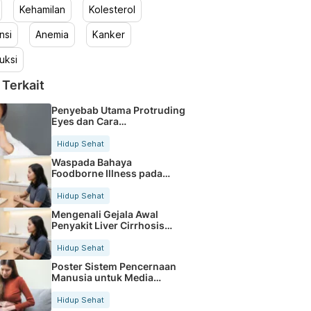
Kehamilan
Kolesterol
nsi
Anemia
Kanker
uksi
 Terkait
Penyebab Utama Protruding
Eyes dan Cara
Mengatasinya Mengenali
Gejala Protruding Eyes
Hidup Sehat
Sejak Dini Cara Mengatasi
Waspada Bahaya
Kondisi Protruding Eyes
Foodborne Illness pada
dengan Tepat Penyebab
Makanan Sehari hari
Medis Dibalik Kondisi
Hidup Sehat
Protruding Eyes Memahami
Kesehatan Mata Terkait
Mengenali Gejala Awal
Protruding Eyes
Penyakit Liver Cirrhosis
Sejak Dini
Hidup Sehat
Poster Sistem Pencernaan
Manusia untuk Media
Belajar Efektif
Hidup Sehat