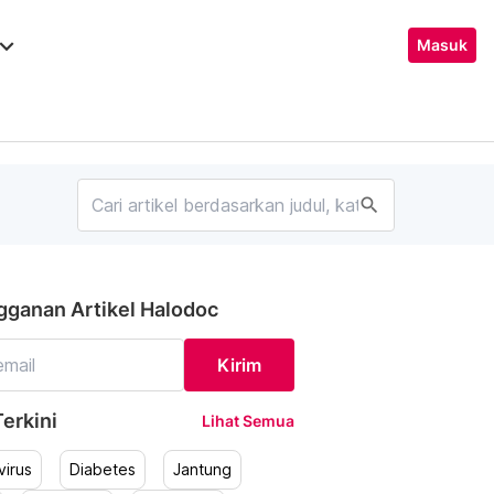
ard_arrow_down
Masuk
search
gganan Artikel Halodoc
Kirim
erkini
Lihat Semua
irus
Diabetes
Jantung