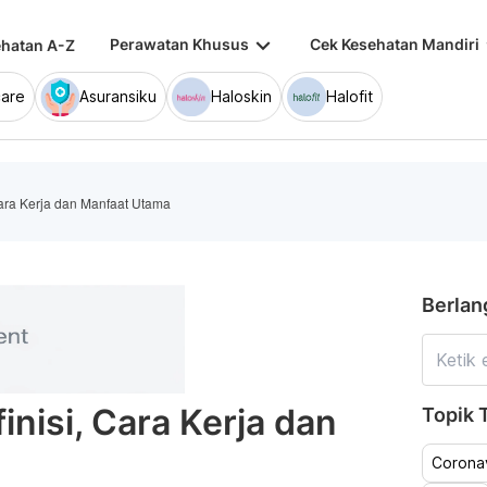
keyboard_arrow_down
keybo
Perawatan Khusus
Cek Kesehatan Mandiri
hatan A-Z
are
Asuransiku
Haloskin
Halofit
 Cara Kerja dan Manfaat Utama
Berlan
inisi, Cara Kerja dan
Topik T
Coronav