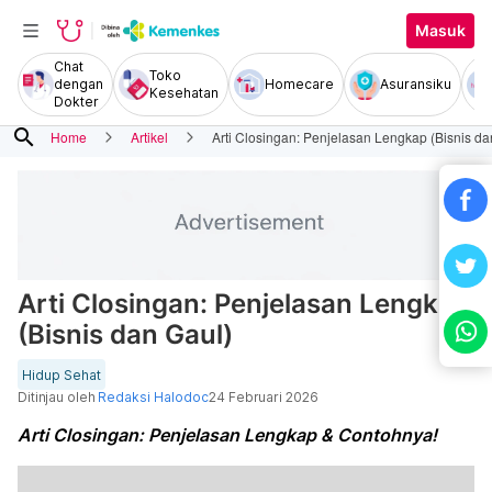
Masuk
Chat
Toko
dengan
Homecare
Asuransiku
Kesehatan
Dokter
search
Home
Artikel
Arti Closingan: Penjelasan Lengkap (Bisnis da
Arti Closingan: Penjelasan Lengkap
(Bisnis dan Gaul)
Hidup Sehat
Ditinjau oleh
Redaksi Halodoc
24 Februari 2026
Arti Closingan: Penjelasan Lengkap & Contohnya!