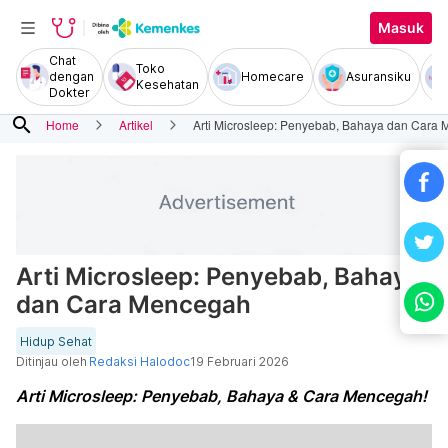
Masuk
Chat
Toko
dengan
Homecare
Asuransiku
Kesehatan
Dokter
search
Home
Artikel
Arti Microsleep: Penyebab, Bahaya dan Cara
Arti Microsleep: Penyebab, Bahaya
dan Cara Mencegah
Hidup Sehat
Ditinjau oleh
Redaksi Halodoc
19 Februari 2026
Arti Microsleep: Penyebab, Bahaya & Cara Mencegah!