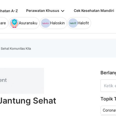
keyboard_arrow_down
keybo
Perawatan Khusus
Cek Kesehatan Mandiri
hatan A-Z
are
Asuransiku
Haloskin
Halofit
 Sehat Komunitas Kita
Berlan
 Jantung Sehat
Topik T
Coronav