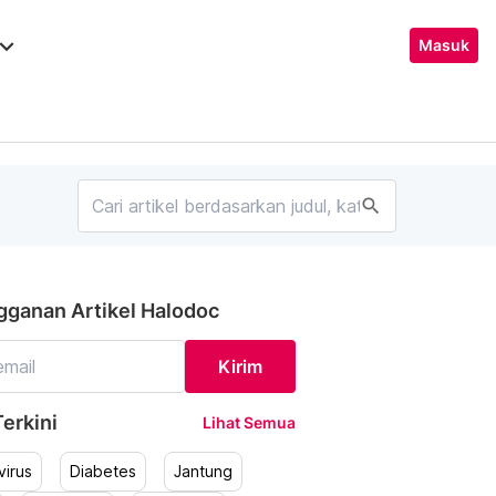
ard_arrow_down
Masuk
search
gganan Artikel Halodoc
Kirim
erkini
Lihat Semua
irus
Diabetes
Jantung