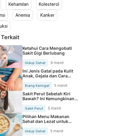
Kehamilan
Kolesterol
nsi
Anemia
Kanker
uksi
 Terkait
Ketahui Cara Mengobati
Sakit Gigi Berlubang
9 menit
Hidup Sehat
Ini Jenis Gatal pada Kulit
Anak, Gejala dan Cara
Mengobatinya
5 menit
Biang Keringat
Sakit Perut Sebelah Kiri
Bawah? Ini Kemungkinan
Penyebabnya
5 menit
Sakit Perut
Pilihan Menu Makanan
Sehat dan Lezat untuk
Mengurangi Kolesterol
5 menit
Hidup Sehat