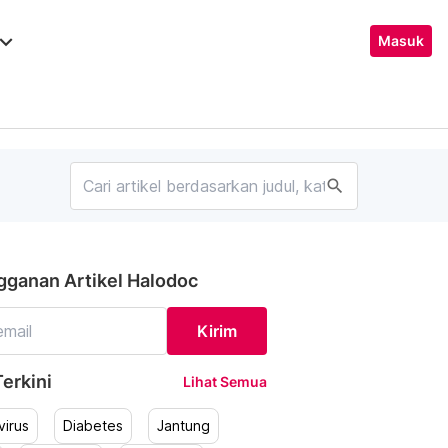
ard_arrow_down
Masuk
search
gganan Artikel Halodoc
Kirim
erkini
Lihat Semua
irus
Diabetes
Jantung