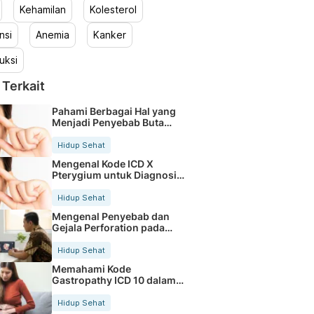
Kehamilan
Kolesterol
nsi
Anemia
Kanker
uksi
 Terkait
Pahami Berbagai Hal yang
Menjadi Penyebab Buta
Warna
Hidup Sehat
Mengenal Kode ICD X
Pterygium untuk Diagnosis
Mata
Hidup Sehat
Mengenal Penyebab dan
Gejala Perforation pada
Tubuh
Hidup Sehat
Memahami Kode
Gastropathy ICD 10 dalam
Rekam Medis Pasien
Hidup Sehat