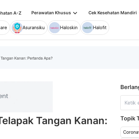
keyboard_arrow_down
keybo
Perawatan Khusus
Cek Kesehatan Mandiri
hatan A-Z
are
Asuransiku
Haloskin
Halofit
pak Tangan Kanan: Pertanda Apa?
Berlan
i Telapak Tangan Kanan:
Topik T
Coronav