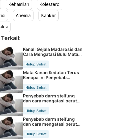
Kehamilan
Kolesterol
nsi
Anemia
Kanker
uksi
 Terkait
Kenali Gejala Madarosis dan
Cara Mengatasi Bulu Mata
Rontok
Hidup Sehat
Mata Kanan Kedutan Terus
Kenapa Ini Penyebab
Medisnya
Hidup Sehat
Penyebab darm steifung
dan cara mengatasi perut
kaku secara alami
Hidup Sehat
Penyebab darm steifung
dan cara mengatasi perut
kaku secara alami
Hidup Sehat