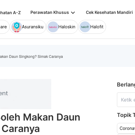
keyboard_arrow_down
keybo
Perawatan Khusus
Cek Kesehatan Mandiri
hatan A-Z
are
Asuransiku
Haloskin
Halofit
akan Daun Singkong? Simak Caranya
Berlan
oleh Makan Daun
Topik T
 Caranya
Coronav