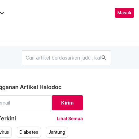
ard_arrow_down
Masuk
search
gganan Artikel Halodoc
Kirim
erkini
Lihat Semua
irus
Diabetes
Jantung