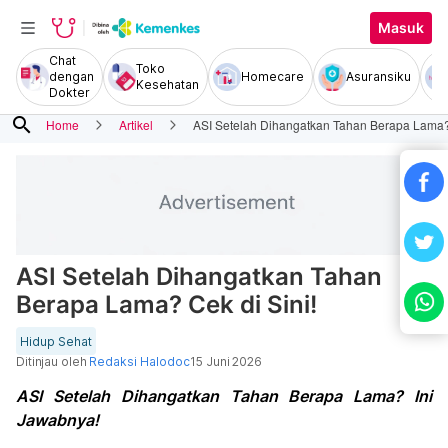
Masuk
Chat
Toko
dengan
Homecare
Asuransiku
Kesehatan
Dokter
search
Home
Artikel
ASI Setelah Dihangatkan Tahan Berapa Lama? 
ASI Setelah Dihangatkan Tahan
Berapa Lama? Cek di Sini!
Hidup Sehat
Ditinjau oleh
Redaksi Halodoc
15 Juni 2026
ASI Setelah Dihangatkan Tahan Berapa Lama? Ini
Jawabnya!