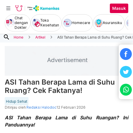
Masuk
Chat
Toko
dengan
Homecare
Asuransiku
Kesehatan
Dokter
search
Home
Artikel
ASI Tahan Berapa Lama di Suhu Ruang? Cek 
ASI Tahan Berapa Lama di Suhu
Ruang? Cek Faktanya!
Hidup Sehat
Ditinjau oleh
Redaksi Halodoc
12 Februari 2026
ASI Tahan Berapa Lama di Suhu Ruangan? Ini
Panduannya!