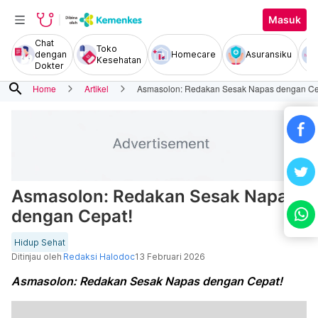
Masuk
Chat
Toko
dengan
Homecare
Asuransiku
Kesehatan
Dokter
search
Home
Artikel
Asmasolon: Redakan Sesak Napas dengan Ce
Asmasolon: Redakan Sesak Napas
dengan Cepat!
Hidup Sehat
Ditinjau oleh
Redaksi Halodoc
13 Februari 2026
Asmasolon: Redakan Sesak Napas dengan Cepat!