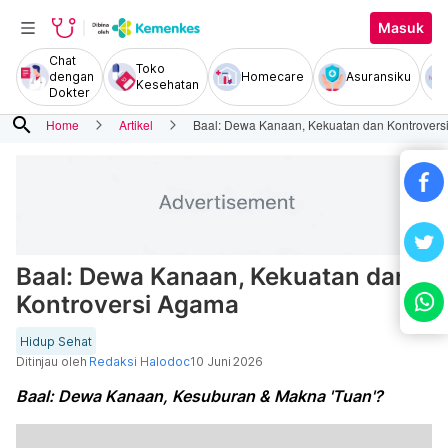
Masuk
Chat
Toko
dengan
Homecare
Asuransiku
Kesehatan
Dokter
search
Home
Artikel
Baal: Dewa Kanaan, Kekuatan dan Kontrover
Baal: Dewa Kanaan, Kekuatan dan
Kontroversi Agama
Hidup Sehat
Ditinjau oleh
Redaksi Halodoc
10 Juni 2026
Baal: Dewa Kanaan, Kesuburan & Makna 'Tuan'?