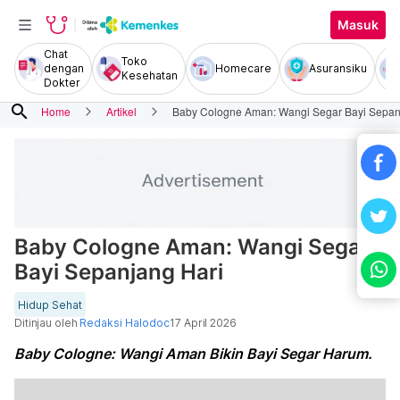
Masuk
Chat
Toko
dengan
Homecare
Asuransiku
Kesehatan
Dokter
search
Home
Artikel
Baby Cologne Aman: Wangi Segar Bayi Sepan
Baby Cologne Aman: Wangi Segar
Bayi Sepanjang Hari
Hidup Sehat
Ditinjau oleh
Redaksi Halodoc
17 April 2026
Baby Cologne: Wangi Aman Bikin Bayi Segar Harum.