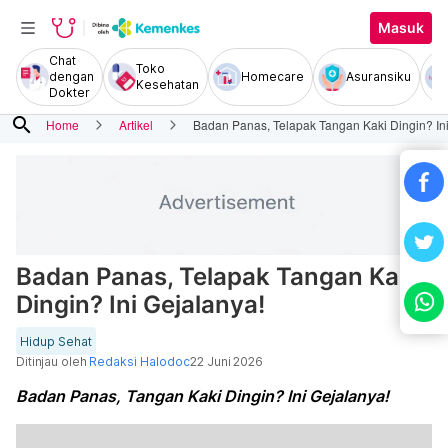
Masuk
Chat
Toko
dengan
Homecare
Asuransiku
Kesehatan
Dokter
search
Home
Artikel
Badan Panas, Telapak Tangan Kaki Dingin? Ini
Badan Panas, Telapak Tangan Kaki
Dingin? Ini Gejalanya!
Hidup Sehat
Ditinjau oleh
Redaksi Halodoc
22 Juni 2026
Badan Panas, Tangan Kaki Dingin? Ini Gejalanya!