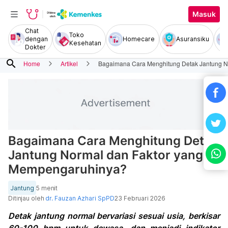
Masuk
Chat
Toko
dengan
Homecare
Asuransiku
Kesehatan
Dokter
search
Home
Artikel
Bagaimana Cara Menghitung Detak Jantung N
Bagaimana Cara Menghitung Detak
Jantung Normal dan Faktor yang
Mempengaruhinya?
Jantung
5 menit
Ditinjau oleh
dr. Fauzan Azhari SpPD
23 Februari 2026
Detak jantung normal bervariasi sesuai usia, berkisar