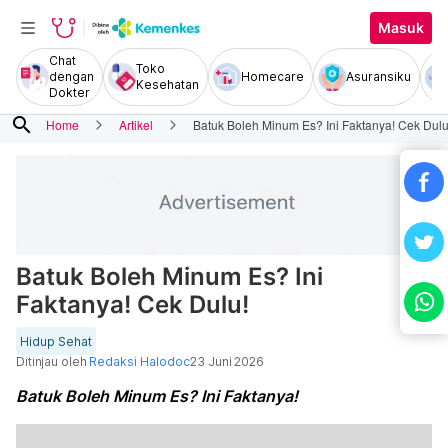
Masuk
Chat
Toko
dengan
Homecare
Asuransiku
Kesehatan
Dokter
search
Home
Artikel
Batuk Boleh Minum Es? Ini Faktanya! Cek Dulu
Batuk Boleh Minum Es? Ini
Faktanya! Cek Dulu!
Hidup Sehat
Ditinjau oleh
Redaksi Halodoc
23 Juni 2026
Batuk Boleh Minum Es? Ini Faktanya!