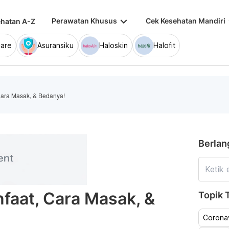
keyboard_arrow_down
keybo
Perawatan Khusus
Cek Kesehatan Mandiri
hatan A-Z
are
Asuransiku
Haloskin
Halofit
Cara Masak, & Bedanya!
Berlan
faat, Cara Masak, &
Topik T
Coronav