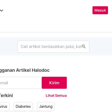
ard_arrow_down
Masuk
search
gganan Artikel Halodoc
Kirim
erkini
Lihat Semua
irus
Diabetes
Jantung