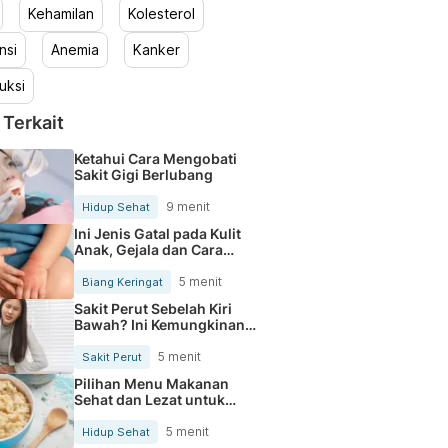
Kehamilan
Kolesterol
nsi
Anemia
Kanker
uksi
 Terkait
Ketahui Cara Mengobati
Sakit Gigi Berlubang
9 menit
Hidup Sehat
Ini Jenis Gatal pada Kulit
Anak, Gejala dan Cara
Mengobatinya
5 menit
Biang Keringat
Sakit Perut Sebelah Kiri
Bawah? Ini Kemungkinan
Penyebabnya
5 menit
Sakit Perut
Pilihan Menu Makanan
Sehat dan Lezat untuk
Mengurangi Kolesterol
5 menit
Hidup Sehat