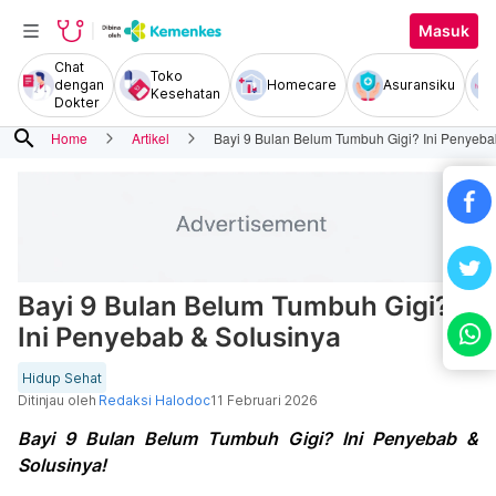
Masuk
Chat
Toko
dengan
Homecare
Asuransiku
Kesehatan
Dokter
search
Home
Artikel
Bayi 9 Bulan Belum Tumbuh Gigi? Ini Penyeba
Bayi 9 Bulan Belum Tumbuh Gigi?
Ini Penyebab & Solusinya
Hidup Sehat
Ditinjau oleh
Redaksi Halodoc
11 Februari 2026
Bayi 9 Bulan Belum Tumbuh Gigi? Ini Penyebab &
Solusinya!