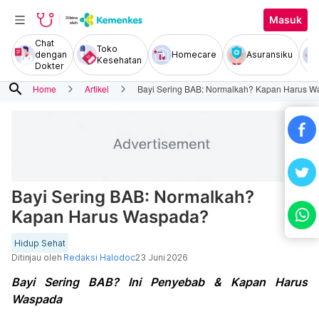
Masuk
Chat
Toko
dengan
Homecare
Asuransiku
Kesehatan
Dokter
search
Home
Artikel
Bayi Sering BAB: Normalkah? Kapan Harus 
Bayi Sering BAB: Normalkah?
Kapan Harus Waspada?
Hidup Sehat
Ditinjau oleh
Redaksi Halodoc
23 Juni 2026
Bayi Sering BAB? Ini Penyebab & Kapan Harus
Waspada