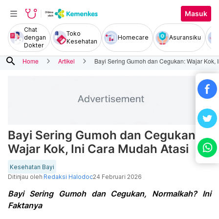
Masuk
Chat
Toko
dengan
Homecare
Asuransiku
Kesehatan
Dokter
search
Home
Artikel
Bayi Sering Gumoh dan Cegukan: Wajar Kok, I
Bayi Sering Gumoh dan Cegukan:
Wajar Kok, Ini Cara Mudah Atasi
Kesehatan Bayi
Ditinjau oleh
Redaksi Halodoc
24 Februari 2026
Bayi Sering Gumoh dan Cegukan, Normalkah? Ini
Faktanya