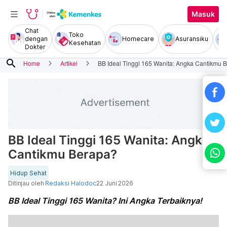
Masuk
Chat
Toko
dengan
Homecare
Asuransiku
Kesehatan
Dokter
search
Home
Artikel
BB Ideal Tinggi 165 Wanita: Angka Cantikmu 
BB Ideal Tinggi 165 Wanita: Angka
Cantikmu Berapa?
Hidup Sehat
Ditinjau oleh
Redaksi Halodoc
22 Juni 2026
BB Ideal Tinggi 165 Wanita? Ini Angka Terbaiknya!