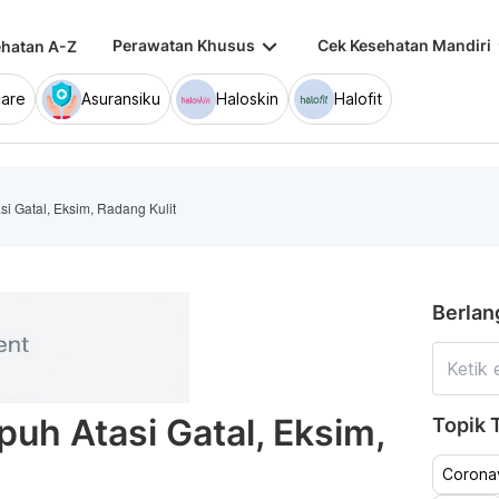
keyboard_arrow_down
keybo
Perawatan Khusus
Cek Kesehatan Mandiri
hatan A-Z
are
Asuransiku
Haloskin
Halofit
si Gatal, Eksim, Radang Kulit
Berlan
uh Atasi Gatal, Eksim,
Topik T
Coronav