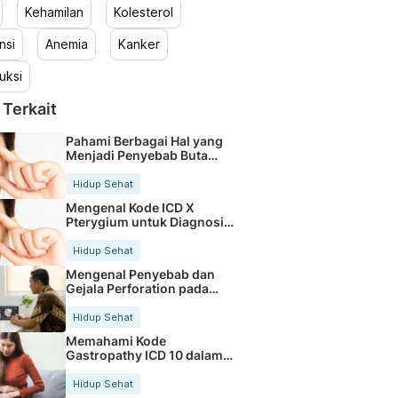
Kehamilan
Kolesterol
nsi
Anemia
Kanker
uksi
 Terkait
Pahami Berbagai Hal yang
Menjadi Penyebab Buta
Warna
Hidup Sehat
Mengenal Kode ICD X
Pterygium untuk Diagnosis
Mata
Hidup Sehat
Mengenal Penyebab dan
Gejala Perforation pada
Tubuh
Hidup Sehat
Memahami Kode
Gastropathy ICD 10 dalam
Rekam Medis Pasien
Hidup Sehat