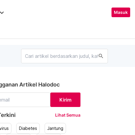
ard_arrow_down
Masuk
search
gganan Artikel Halodoc
Kirim
erkini
Lihat Semua
irus
Diabetes
Jantung