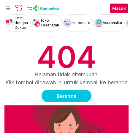
Masuk
Chat
Toko
dengan
Homecare
Asuransiku
Kesehatan
Dokter
404
Halaman tidak ditemukan.
Klik tombol dibawah ini untuk kembali ke beranda
Beranda