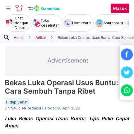
Masuk
Chat
Toko
dengan
Homecare
Asuransiku
Kesehatan
Dokter
search
Home
Artikel
Bekas Luka Operasi Usus Buntu: Cara Sembuh
Bekas Luka Operasi Usus Buntu:
Cara Sembuh Tanpa Ribet
Hidup Sehat
Ditinjau oleh
Redaksi Halodoc
30 April 2026
Luka Bekas Operasi Usus Buntu: Tips Pulih Cepat
Aman