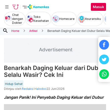
Masuk
Chat
Toko
dengan
Homecare
Asuransiku
Kesehatan
Dokter
search
Home
Artikel
Benarkah Daging Keluar dari Dubur Selalu Was
Benarkah Daging Keluar dari Dubur
Selalu Wasir? Cek Ini
Hidup Sehat
Ditinjau oleh
Redaksi Halodoc
22 Juni 2026
Jangan Panik! Ini Penyebab Daging Keluar dari Dubur