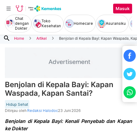
Masuk
Chat
Toko
dengan
Homecare
Asuransiku
Kesehatan
Dokter
search
Home
Artikel
Benjolan di Kepala Bayi: Kapan Waspada, Ka
Benjolan di Kepala Bayi: Kapan
Waspada, Kapan Santai?
Hidup Sehat
Ditinjau oleh
Redaksi Halodoc
23 Juni 2026
Benjolan di Kepala Bayi: Kenali Penyebab dan Kapan
ke Dokter