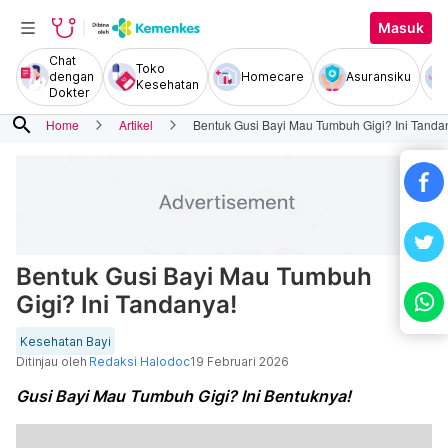
Masuk
Chat
Toko
dengan
Homecare
Asuransiku
Kesehatan
Dokter
search
Home
Artikel
Bentuk Gusi Bayi Mau Tumbuh Gigi? Ini Tanda
Bentuk Gusi Bayi Mau Tumbuh
Gigi? Ini Tandanya!
Kesehatan Bayi
Ditinjau oleh
Redaksi Halodoc
19 Februari 2026
Gusi Bayi Mau Tumbuh Gigi? Ini Bentuknya!