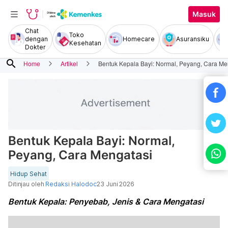
Masuk
Chat
Toko
dengan
Homecare
Asuransiku
Kesehatan
Dokter
search
Home
Artikel
Bentuk Kepala Bayi: Normal, Peyang, Cara Me
Bentuk Kepala Bayi: Normal,
Peyang, Cara Mengatasi
Hidup Sehat
Ditinjau oleh
Redaksi Halodoc
23 Juni 2026
Bentuk Kepala: Penyebab, Jenis & Cara Mengatasi