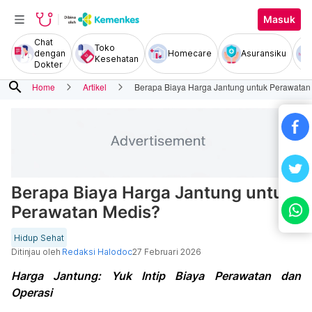
Masuk
Chat
Toko
dengan
Homecare
Asuransiku
Kesehatan
Dokter
search
Home
Artikel
Berapa Biaya Harga Jantung untuk Perawatan
Berapa Biaya Harga Jantung untuk
Perawatan Medis?
Hidup Sehat
Ditinjau oleh
Redaksi Halodoc
27 Februari 2026
Harga Jantung: Yuk Intip Biaya Perawatan dan
Operasi