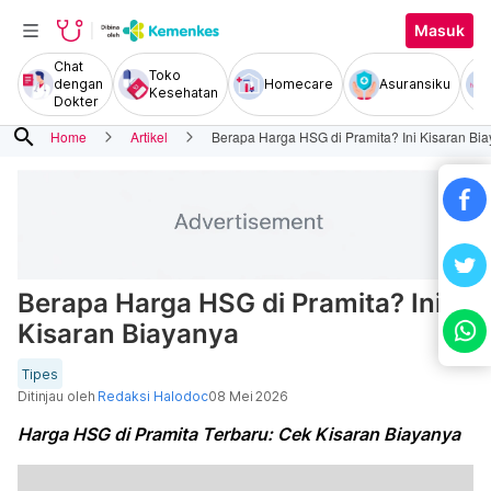
Masuk
Chat
Toko
dengan
Homecare
Asuransiku
Kesehatan
Dokter
search
Home
Artikel
Berapa Harga HSG di Pramita? Ini Kisaran Bi
Berapa Harga HSG di Pramita? Ini
Kisaran Biayanya
Tipes
Ditinjau oleh
Redaksi Halodoc
08 Mei 2026
Harga HSG di Pramita Terbaru: Cek Kisaran Biayanya