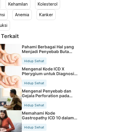
Kehamilan
Kolesterol
nsi
Anemia
Kanker
uksi
 Terkait
Pahami Berbagai Hal yang
Menjadi Penyebab Buta
Warna
Hidup Sehat
Mengenal Kode ICD X
Pterygium untuk Diagnosis
Mata
Hidup Sehat
Mengenal Penyebab dan
Gejala Perforation pada
Tubuh
Hidup Sehat
Memahami Kode
Gastropathy ICD 10 dalam
Rekam Medis Pasien
Hidup Sehat