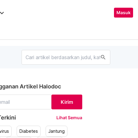
ard_arrow_down
Masuk
search
gganan Artikel Halodoc
Kirim
erkini
Lihat Semua
irus
Diabetes
Jantung