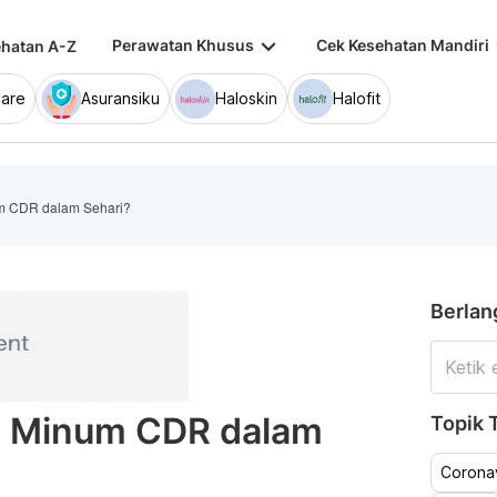
keyboard_arrow_down
keybo
Perawatan Khusus
Cek Kesehatan Mandiri
hatan A-Z
are
Asuransiku
Haloskin
Halofit
um CDR dalam Sehari?
Berlan
eh Minum CDR dalam
Topik T
Coronav